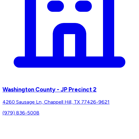
Washington County - JP Precinct 2
4260 Sausage Ln, Chappell Hill, TX 77426-9621
(979) 836-5008