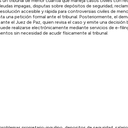
es un tribunal de menor cuantía que maneja casos civiles con 
deudas impagas, disputas sobre depósitos de seguridad, reclam
esolución accesible y rápida para controversias civiles de men
ta una petición formal ante el tribunal. Posteriormente, el d
ante el Juez de Paz, quien revisa el caso y emite una decisión
de realizarse electrónicamente mediante servicios de e-filing a
ntos sin necesidad de acudir físicamente al tribunal.
problemas propietario-inquilino, depositos de seguridad, salar