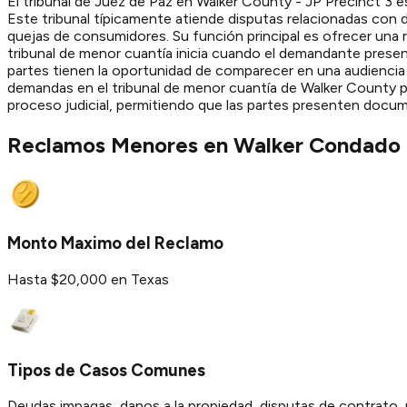
El tribunal de Juez de Paz en Walker County - JP Precinct 3 
Este tribunal típicamente atiende disputas relacionadas con 
quejas de consumidores. Su función principal es ofrecer una r
tribunal de menor cuantía inicia cuando el demandante presen
partes tienen la oportunidad de comparecer en una audiencia 
demandas en el tribunal de menor cuantía de Walker County pue
proceso judicial, permitiendo que las partes presenten docume
Reclamos Menores en
Walker
Condado
Monto Maximo del Reclamo
Hasta $20,000 en Texas
Tipos de Casos Comunes
Deudas impagas, danos a la propiedad, disputas de contrato, 