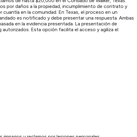
reclamos de hasta $20,000 en el Condado de Walker, Texas.
os por daños a la propiedad, incumplimiento de contrato y
or cuantía en la comunidad. En Texas, el proceso en un
emandado es notificado y debe presentar una respuesta. Ambas
 basada en la evidencia presentada. La presentación de
utorizados. Esta opción facilita el acceso y agiliza el
ios impagos y reclamos por lesiones personales