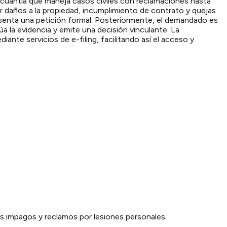
r cuantía que maneja casos civiles con reclamaciones hasta
r daños a la propiedad, incumplimiento de contrato y quejas
enta una petición formal. Posteriormente, el demandado es
 la evidencia y emite una decisión vinculante. La
te servicios de e-filing, facilitando así el acceso y
ios impagos y reclamos por lesiones personales