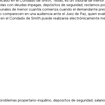
ubicado en el Condado de Smith, Texas, es un tribunal de meno
nadas con deudas impagas, depósitos de seguridad, reclamos po
bunales de menor cuantía comienza cuando el demandante pres
 comparecen en una audiencia ante el Juez de Paz, quien evalúa
n el Condado de Smith puede realizarse electrónicamente median
problemas propietario-inquilino, depositos de seguridad, salar