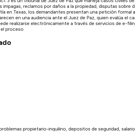
nct 3 es un tribunal de Juez de Paz que maneja casos civiles 
s impagas, reclamos por daños a la propiedad, disputas sobre 
a en Texas, los demandantes presentan una petición formal a
ecen en una audiencia ante el Juez de Paz, quien evalúa el ca
e realizarse electrónicamente a través de servicios de e-filing
 el proceso.
ado
problemas propietario-inquilino, depositos de seguridad, salar