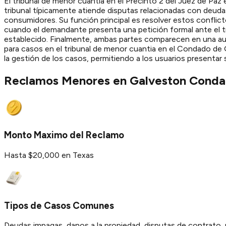
El tribunal de menor cuantia en el Precinto 2 del Juez de Pa
tribunal típicamente atiende disputas relacionadas con deuda
consumidores. Su función principal es resolver estos conflict
cuando el demandante presenta una petición formal ante el t
establecido. Finalmente, ambas partes comparecen en una aud
para casos en el tribunal de menor cuantia en el Condado de G
la gestión de los casos, permitiendo a los usuarios presenta
Reclamos Menores en
Galveston
Conda
Monto Maximo del Reclamo
Hasta $20,000 en Texas
Tipos de Casos Comunes
Deudas impagas, danos a la propiedad, disputas de contrato, 