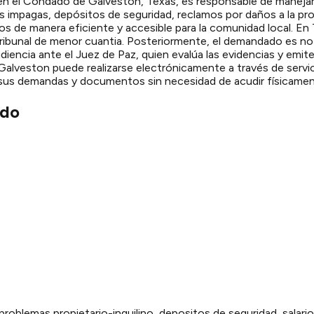
z en el Condado de Galveston, Texas, es responsable de maneja
s impagas, depósitos de seguridad, reclamos por daños a la pr
os de manera eficiente y accesible para la comunidad local. En
ribunal de menor cuantia. Posteriormente, el demandado es not
iencia ante el Juez de Paz, quien evalúa las evidencias y emi
alveston puede realizarse electrónicamente a través de servicio
r sus demandas y documentos sin necesidad de acudir físicamente
do
problemas propietario-inquilino, depositos de seguridad, salar