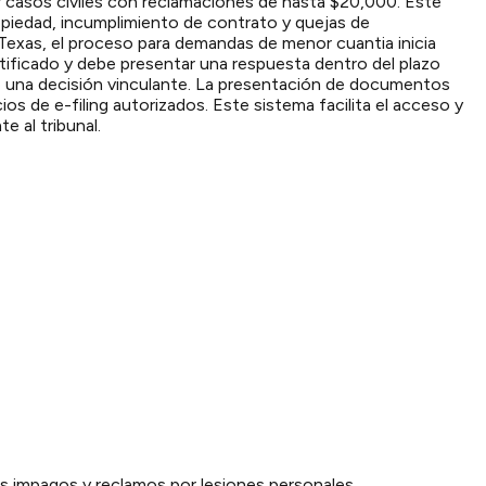
r casos civiles con reclamaciones de hasta $20,000. Este
opiedad, incumplimiento de contrato y quejas de
 Texas, el proceso para demandas de menor cuantia inicia
ificado y debe presentar una respuesta dentro del plazo
te una decisión vinculante. La presentación de documentos
s de e-filing autorizados. Este sistema facilita el acceso y
 al tribunal.
ios impagos y reclamos por lesiones personales