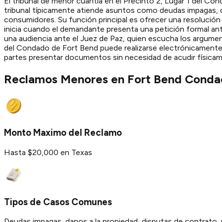
El tribunal de menor cuantia en el Precinto 2, Lugar 1 del C
tribunal típicamente atiende asuntos como deudas impagas, d
consumidores. Su función principal es ofrecer una resolución 
inicia cuando el demandante presenta una petición formal an
una audiencia ante el Juez de Paz, quien escucha los argumen
del Condado de Fort Bend puede realizarse electrónicamente a t
partes presentar documentos sin necesidad de acudir físicame
Reclamos Menores en
Fort Bend
Conda
Monto Maximo del Reclamo
Hasta $20,000 en Texas
Tipos de Casos Comunes
Deudas impagas, danos a la propiedad, disputas de contrato, 