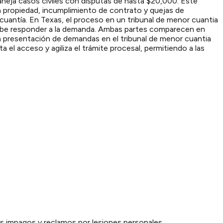
aneja casos civiles con disputas de hasta $20,000. Este
 propiedad, incumplimiento de contrato y quejas de
cuantía. En Texas, el proceso en un tribunal de menor cuantia
 debe responder a la demanda. Ambas partes comparecen en
a presentación de demandas en el tribunal de menor cuantia
 el acceso y agiliza el trámite procesal, permitiendo a las
ios impagos y reclamos por lesiones personales