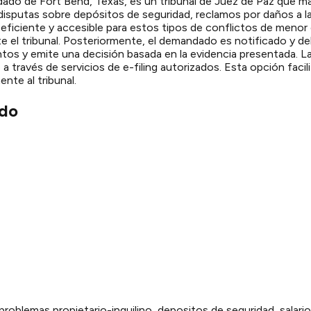
ondado de Fort Bend, Texas, es un tribunal de Juez de Paz que m
isputas sobre depósitos de seguridad, reclamos por daños a la
eficiente y accesible para estos tipos de conflictos de menor 
te el tribunal. Posteriormente, el demandado es notificado y
tos y emite una decisión basada en la evidencia presentada. L
ravés de servicios de e-filing autorizados. Esta opción facilita
nte al tribunal.
do
problemas propietario-inquilino, depositos de seguridad, salar