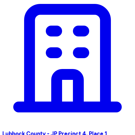
Lubbock County - JP Precinct 4, Place 1